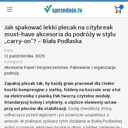
Jak spakować lekki plecak na citybreak
must-have akcesoria do podróży w stylu
„carry-on”? – Biała Podlaska
Data
11 października, 2025
Kategoria
Akcesoria travel i bezpieczeństwo
,
Pakowanie i organizacja
podróży
Zapakuj plecak tak, by każdy gram pracował dla Ciebie:
kostki kompresyjne z siatką, foldery na koszule oraz etui
na elektronikę z pianką EVA tworzą czytelne moduły.
Standaryzuj kolory i etykiety, a cięższe elementy ustaw
przy osi pleców dla stabilizacji.
Dodaj checklistę, którą
odhaczysz przed wyjściem i po powrocie uzupełnisz o
wnioski. W praktyce zyskasz rytm działania w Białej Podlaskiej:
jedno rozpięcie, właściwy moduł w dłoni, szybkie zamknięcie i