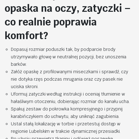
opaska na oczy, zatyczki –
co realnie poprawia
komfort?
Dopasuj rozmiar poduszki tak, by podparcie brody
utrzymywało głowę w neutralnej pozycji, bez unoszenia
barków.
Załóż opaskę z profilowanymi miseczkami i sprawdź, czy
nie dotyka rzęs podczas mrugania oraz czy pasek nie
uciska skroni.
Uformuj zatyczki według instrukcji i oceniaj tłumienie w
hałaśliwym otoczeniu, dobierając rozmiar do kanału ucha.
Spakuj zestaw do pokrowka kompresyjnego i przypnij
karabińczykiem do uchwytu, aby uniknąć zagubienia.
Ustal stałą lokalizację w torbie i przetestuj dostęp w
regionie Lubelskim w trakcie dynamicznej przesiadki.
Po użyciu przewietrz tkaniny i odśwież poszewkę,