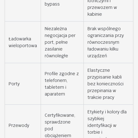
lotniczymi i
bypass
przewozem w
kabinie
Niezależna
Brak wspólnego
negocjacja per
ograniczania przy
Ładowarka
port, pełne
równoczesnym
wieloportowa
zasilanie
ładowaniu kilku
równoległe
urządzeń
Elastyczne
Profile zgodne z
przypisanie kabli
telefonem,
Porty
bez konieczności
tabletem i
przepinania w
aparatem
trakcie pracy
Etykiety i kolory dla
Certyfikowane,
szybkiej
sprawdzone
Przewody
identyfikacji w
pod
torbie i
obciążeniem