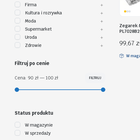
Firma
Kultura i rozrywka
Moda
Zegarek 
Supermarket
PL7028B2
Uroda
99,67
z
Zdrowie
W maga
Filtruj po cenie
Cena:
90 zł
—
100 zł
FILTRUJ
Cena
Cena
min
max
Status produktu
W magazynie
W sprzedaży