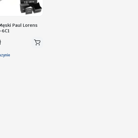
Męski Paul Lorens
-6C1
ł
zynie