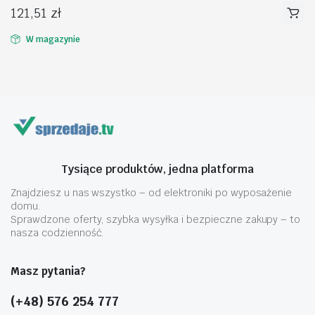
121,51
zł
W magazynie
na
na
n
x
Tysiące produktów, jedna platforma
Znajdziesz u nas wszystko – od elektroniki po wyposażenie
domu.
Sprawdzone oferty, szybka wysyłka i bezpieczne zakupy – to
nasza codzienność.
Masz pytania?
(+48) 576 254 777