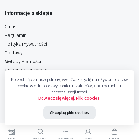
Informacje o sklepie
O nas
Regulamin
Polityka Prywatności
Dostawy
Metody Płatności
Ochrona Kupującego
Korzystając z naszej strony, wyrażasz zgodę na używanie plików
cookie w celu poprawy komfortu zakupów, analizy ruchu i
personalizacji treści.
Dowiedz się więcej
,
Pliki cookies
.
Copyright © 2025 Sprzedaje.tv Sp. Z.O.O. Wszelkie prawa zastrzeżone.
Akceptuj pliki cookies
Metody Płatnosci
SKLEP
WYSZUKAJ
KATEGORIE
PROFIL
KOSZYK