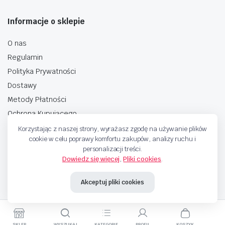
Informacje o sklepie
O nas
Regulamin
Polityka Prywatności
Dostawy
Metody Płatności
Ochrona Kupującego
Korzystając z naszej strony, wyrażasz zgodę na używanie plików
cookie w celu poprawy komfortu zakupów, analizy ruchu i
personalizacji treści.
Dowiedz się więcej
,
Pliki cookies
.
Copyright © 2025 Sprzedaje.tv Sp. Z.O.O. Wszelkie prawa zastrzeżone.
Akceptuj pliki cookies
Metody Płatnosci
SKLEP
WYSZUKAJ
KATEGORIE
PROFIL
KOSZYK