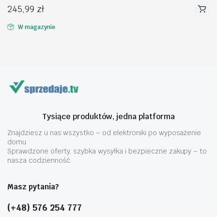
245,99
zł
W magazynie
na
na
n
x
Tysiące produktów, jedna platforma
Znajdziesz u nas wszystko – od elektroniki po wyposażenie
domu.
Sprawdzone oferty, szybka wysyłka i bezpieczne zakupy – to
nasza codzienność.
Masz pytania?
(+48) 576 254 777