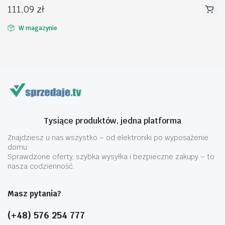
111,09
zł
W magazynie
na
na
n
x
Tysiące produktów, jedna platforma
Znajdziesz u nas wszystko – od elektroniki po wyposażenie
domu.
Sprawdzone oferty, szybka wysyłka i bezpieczne zakupy – to
nasza codzienność.
Masz pytania?
(+48) 576 254 777