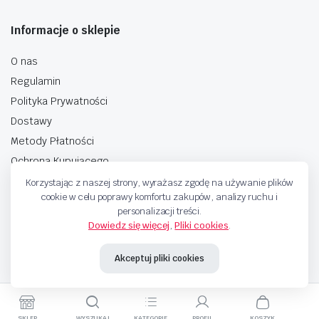
Informacje o sklepie
O nas
Regulamin
Polityka Prywatności
Dostawy
Metody Płatności
Ochrona Kupującego
Korzystając z naszej strony, wyrażasz zgodę na używanie plików
cookie w celu poprawy komfortu zakupów, analizy ruchu i
personalizacji treści.
Dowiedz się więcej
,
Pliki cookies
.
Copyright © 2025 Sprzedaje.tv Sp. Z.O.O. Wszelkie prawa zastrzeżone.
Akceptuj pliki cookies
Metody Płatnosci
SKLEP
WYSZUKAJ
KATEGORIE
PROFIL
KOSZYK