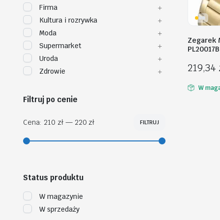
Firma
Kultura i rozrywka
Moda
Zegarek 
Supermarket
PL20017B
Uroda
219,34
Zdrowie
W maga
Filtruj po cenie
Cena:
210 zł
—
220 zł
FILTRUJ
Cena
Cena
min
max
Status produktu
W magazynie
W sprzedaży