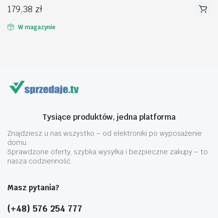
179,38
zł
W magazynie
na
na
n
x
Tysiące produktów, jedna platforma
Znajdziesz u nas wszystko – od elektroniki po wyposażenie
domu.
Sprawdzone oferty, szybka wysyłka i bezpieczne zakupy – to
nasza codzienność.
Masz pytania?
(+48) 576 254 777