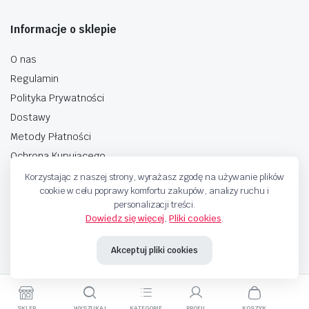
Informacje o sklepie
O nas
Regulamin
Polityka Prywatności
Dostawy
Metody Płatności
Ochrona Kupującego
Korzystając z naszej strony, wyrażasz zgodę na używanie plików
cookie w celu poprawy komfortu zakupów, analizy ruchu i
personalizacji treści.
Dowiedz się więcej
,
Pliki cookies
.
Copyright © 2025 Sprzedaje.tv Sp. Z.O.O. Wszelkie prawa zastrzeżone.
Akceptuj pliki cookies
Metody Płatnosci
SKLEP
WYSZUKAJ
KATEGORIE
PROFIL
KOSZYK