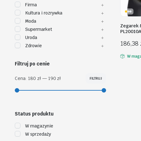
Firma
Kultura i rozrywka
Moda
Zegarek 
Supermarket
PL20010A
Uroda
186,38
Zdrowie
W maga
Filtruj po cenie
Cena:
180 zł
—
190 zł
FILTRUJ
Cena
Cena
min
max
Status produktu
W magazynie
W sprzedaży