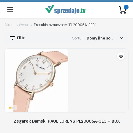
Strona główna
Produkty oznaczone “PL20006A-3E3”
Filtr
Sortuj:
Zegarek Damski PAUL LORENS PL20006A-3E3 + BOX