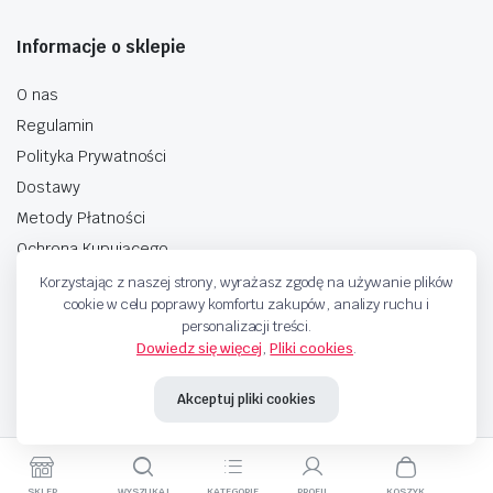
Informacje o sklepie
O nas
Regulamin
Polityka Prywatności
Dostawy
Metody Płatności
Ochrona Kupującego
Korzystając z naszej strony, wyrażasz zgodę na używanie plików
cookie w celu poprawy komfortu zakupów, analizy ruchu i
personalizacji treści.
Dowiedz się więcej
,
Pliki cookies
.
Copyright © 2025 Sprzedaje.tv Sp. Z.O.O. Wszelkie prawa zastrzeżone.
Akceptuj pliki cookies
Metody Płatnosci
SKLEP
WYSZUKAJ
KATEGORIE
PROFIL
KOSZYK