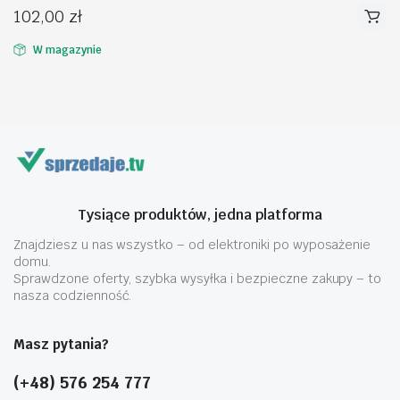
102,00
zł
W magazynie
na
na
n
x
Tysiące produktów, jedna platforma
Znajdziesz u nas wszystko – od elektroniki po wyposażenie
domu.
Sprawdzone oferty, szybka wysyłka i bezpieczne zakupy – to
nasza codzienność.
Masz pytania?
(+48) 576 254 777