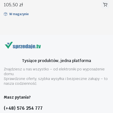
105,50
zł
W magazynie
na
na
n
x
Tysiące produktów, jedna platforma
Znajdziesz u nas wszystko – od elektroniki po wyposażenie
domu.
Sprawdzone oferty, szybka wysyłka i bezpieczne zakupy – to
nasza codzienność.
Masz pytania?
(+48) 576 254 777