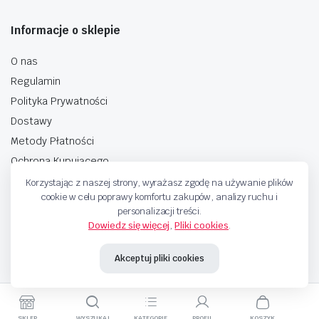
Informacje o sklepie
O nas
Regulamin
Polityka Prywatności
Dostawy
Metody Płatności
Ochrona Kupującego
Korzystając z naszej strony, wyrażasz zgodę na używanie plików
cookie w celu poprawy komfortu zakupów, analizy ruchu i
personalizacji treści.
Dowiedz się więcej
,
Pliki cookies
.
Copyright © 2025 Sprzedaje.tv Sp. Z.O.O. Wszelkie prawa zastrzeżone.
Akceptuj pliki cookies
Metody Płatnosci
SKLEP
WYSZUKAJ
KATEGORIE
PROFIL
KOSZYK