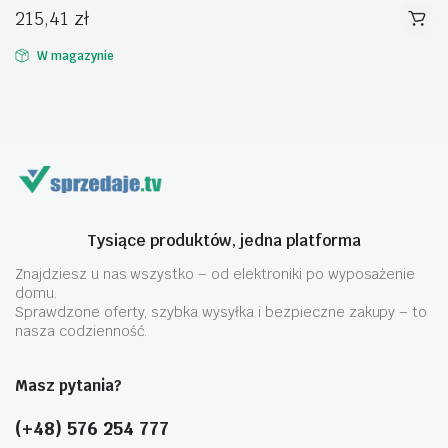
215,41
zł
W magazynie
na
na
n
x
Tysiące produktów, jedna platforma
Znajdziesz u nas wszystko – od elektroniki po wyposażenie
domu.
Sprawdzone oferty, szybka wysyłka i bezpieczne zakupy – to
nasza codzienność.
Masz pytania?
(+48) 576 254 777