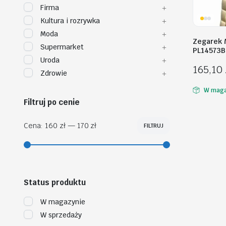
Firma
Kultura i rozrywka
Moda
Zegarek 
Supermarket
PL14573B
Uroda
165,10
Zdrowie
W maga
Filtruj po cenie
Cena:
160 zł
—
170 zł
FILTRUJ
Cena
Cena
min
max
Status produktu
W magazynie
W sprzedaży