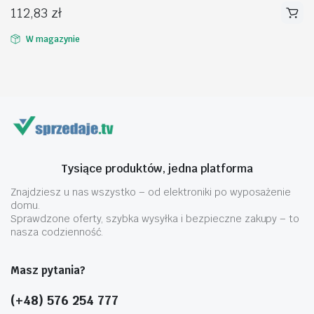
112,83
zł
W magazynie
na
na
n
x
Tysiące produktów, jedna platforma
Znajdziesz u nas wszystko – od elektroniki po wyposażenie
domu.
Sprawdzone oferty, szybka wysyłka i bezpieczne zakupy – to
nasza codzienność.
Masz pytania?
(+48) 576 254 777