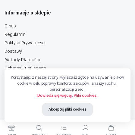
Informacje o sklepie
O nas
Regulamin
Polityka Prywatności
Dostawy
Metody Płatności
Ochrona Kupującego
Korzystając z naszej strony, wyrażasz zgodę na używanie plików
cookie w celu poprawy komfortu zakupów, analizy ruchu i
personalizacji treści.
Dowiedz się więcej
,
Pliki cookies
.
Copyright © 2025 Sprzedaje.tv Sp. Z.O.O. Wszelkie prawa zastrzeżone.
Akceptuj pliki cookies
Metody Płatnosci
SKLEP
WYSZUKAJ
KATEGORIE
PROFIL
KOSZYK