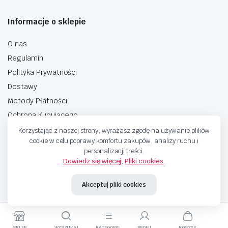
Informacje o sklepie
O nas
Regulamin
Polityka Prywatności
Dostawy
Metody Płatności
Ochrona Kupującego
Korzystając z naszej strony, wyrażasz zgodę na używanie plików
cookie w celu poprawy komfortu zakupów, analizy ruchu i
personalizacji treści.
Dowiedz się więcej
,
Pliki cookies
.
Copyright © 2025 Sprzedaje.tv Sp. Z.O.O. Wszelkie prawa zastrzeżone.
Akceptuj pliki cookies
Metody Płatnosci
SKLEP
WYSZUKAJ
KATEGORIE
PROFIL
KOSZYK