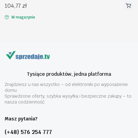
104,77
zł
W magazynie
na
na
n
x
Tysiące produktów, jedna platforma
Znajdziesz u nas wszystko – od elektroniki po wyposażenie
domu.
Sprawdzone oferty, szybka wysyłka i bezpieczne zakupy – to
nasza codzienność.
Masz pytania?
(+48) 576 254 777