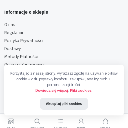
Informacje o sklepie
O nas
Regulamin
Polityka Prywatności
Dostawy
Metody Płatności
Ochrona Kupującego
Korzystając z naszej strony, wyrażasz zgodę na używanie plików
cookie w celu poprawy komfortu zakupów, analizy ruchu i
personalizacji treści.
Dowiedz się więcej
,
Pliki cookies
.
Copyright © 2025 Sprzedaje.tv Sp. Z.O.O. Wszelkie prawa zastrzeżone.
Akceptuj pliki cookies
Metody Płatnosci
SKLEP
WYSZUKAJ
KATEGORIE
PROFIL
KOSZYK