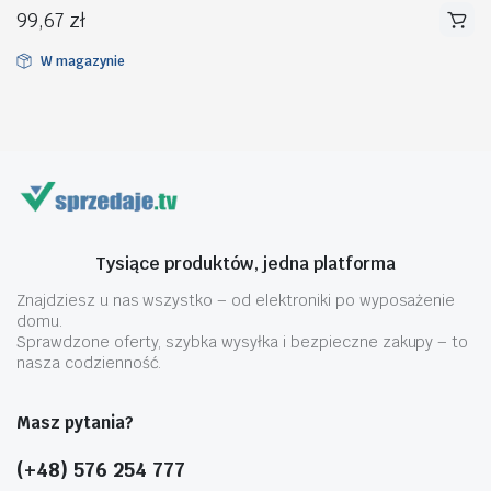
99,67
zł
W magazynie
na
na
n
x
Tysiące produktów, jedna platforma
Znajdziesz u nas wszystko – od elektroniki po wyposażenie
domu.
Sprawdzone oferty, szybka wysyłka i bezpieczne zakupy – to
nasza codzienność.
Masz pytania?
(+48) 576 254 777