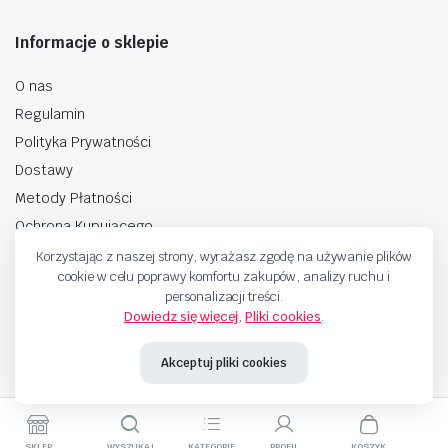
Informacje o sklepie
O nas
Regulamin
Polityka Prywatności
Dostawy
Metody Płatności
Ochrona Kupującego
Korzystając z naszej strony, wyrażasz zgodę na używanie plików
cookie w celu poprawy komfortu zakupów, analizy ruchu i
personalizacji treści.
Dowiedz się więcej
,
Pliki cookies
.
Copyright © 2025 Sprzedaje.tv Sp. Z.O.O. Wszelkie prawa zastrzeżone.
Akceptuj pliki cookies
Metody Płatnosci
SKLEP
WYSZUKAJ
KATEGORIE
PROFIL
KOSZYK