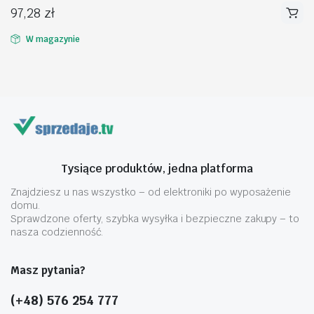
97,28
zł
W magazynie
na
na
n
x
Tysiące produktów, jedna platforma
Znajdziesz u nas wszystko – od elektroniki po wyposażenie
domu.
Sprawdzone oferty, szybka wysyłka i bezpieczne zakupy – to
nasza codzienność.
Masz pytania?
(+48) 576 254 777