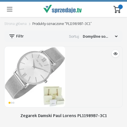
Strona główna
Produkty oznaczone “PL11989B7-3C1”
Filtr
Sortuj:
Zegarek Damski Paul Lorens PL11989B7-3C1