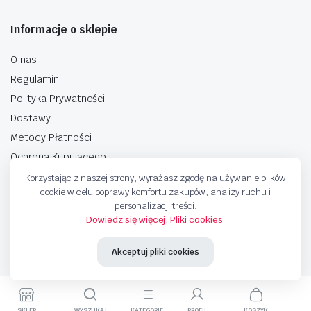
Informacje o sklepie
O nas
Regulamin
Polityka Prywatności
Dostawy
Metody Płatności
Ochrona Kupującego
Korzystając z naszej strony, wyrażasz zgodę na używanie plików
cookie w celu poprawy komfortu zakupów, analizy ruchu i
personalizacji treści.
Dowiedz się więcej
,
Pliki cookies
.
Copyright © 2025 Sprzedaje.tv Sp. Z.O.O. Wszelkie prawa zastrzeżone.
Akceptuj pliki cookies
Metody Płatnosci
SKLEP
WYSZUKAJ
KATEGORIE
PROFIL
KOSZYK