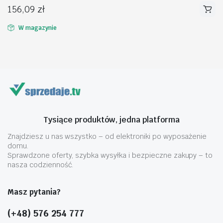
156,09
zł
W magazynie
na
na
n
x
Tysiące produktów, jedna platforma
Znajdziesz u nas wszystko – od elektroniki po wyposażenie
domu.
Sprawdzone oferty, szybka wysyłka i bezpieczne zakupy – to
nasza codzienność.
Masz pytania?
(+48) 576 254 777