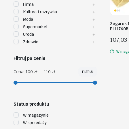
Firma
Kultura i rozrywka
Moda
Zegarek 
Supermarket
PL11760B
Uroda
107,03
Zdrowie
W maga
Filtruj po cenie
Cena:
100 zł
—
110 zł
FILTRUJ
Cena
Cena
min
max
Status produktu
W magazynie
W sprzedaży