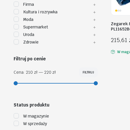
Firma
Kultura i rozrywka
Moda
Zegarek 
Supermarket
PL11652B
Uroda
215,61
Zdrowie
W maga
Filtruj po cenie
Cena:
210 zł
—
220 zł
FILTRUJ
Cena
Cena
min
max
Status produktu
W magazynie
W sprzedaży