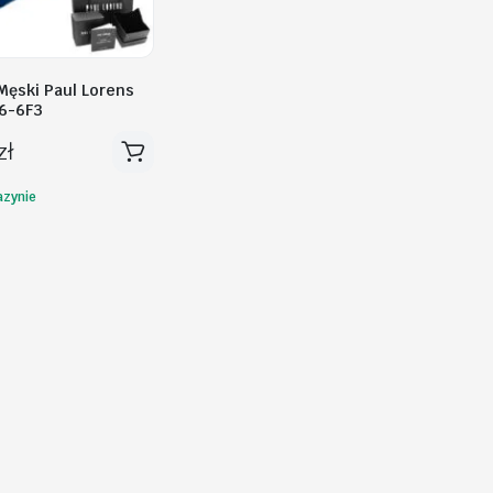
Męski Paul Lorens
6-6F3
zł
zynie