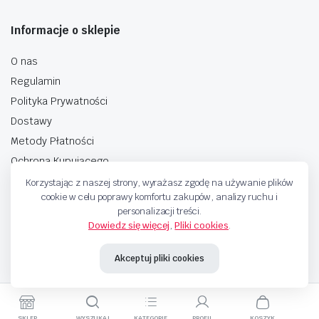
Informacje o sklepie
O nas
Regulamin
Polityka Prywatności
Dostawy
Metody Płatności
Ochrona Kupującego
Korzystając z naszej strony, wyrażasz zgodę na używanie plików
cookie w celu poprawy komfortu zakupów, analizy ruchu i
personalizacji treści.
Dowiedz się więcej
,
Pliki cookies
.
Copyright © 2025 Sprzedaje.tv Sp. Z.O.O. Wszelkie prawa zastrzeżone.
Akceptuj pliki cookies
Metody Płatnosci
SKLEP
WYSZUKAJ
KATEGORIE
PROFIL
KOSZYK