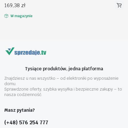
169,38
zł
W magazynie
na
na
n
x
Tysiące produktów, jedna platforma
Znajdziesz u nas wszystko – od elektroniki po wyposażenie
domu.
Sprawdzone oferty, szybka wysyłka i bezpieczne zakupy – to
nasza codzienność.
Masz pytania?
(+48) 576 254 777