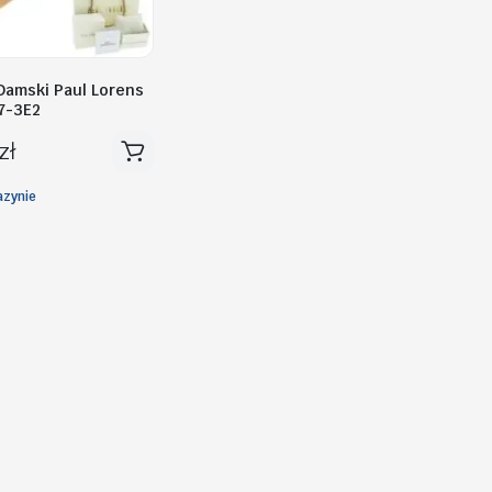
Damski Paul Lorens
7-3E2
zł
zynie