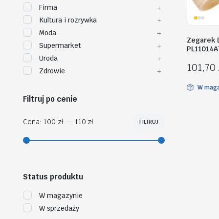
Firma
Kultura i rozrywka
Moda
Zegarek 
Supermarket
PL11014A
Uroda
101,70
Zdrowie
W maga
Filtruj po cenie
Cena:
100 zł
—
110 zł
FILTRUJ
Cena
Cena
min
max
Status produktu
W magazynie
W sprzedaży