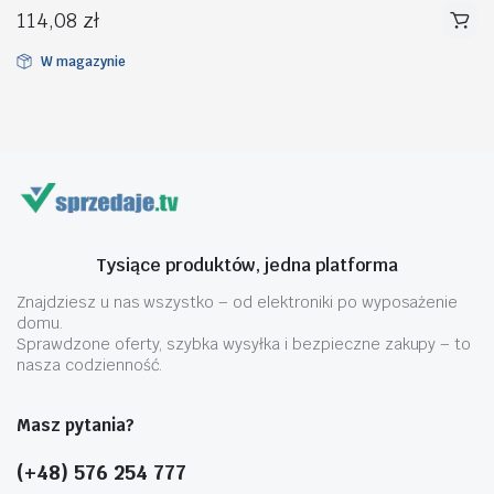
114,08
zł
W magazynie
na
na
n
x
Tysiące produktów, jedna platforma
Znajdziesz u nas wszystko – od elektroniki po wyposażenie
domu.
Sprawdzone oferty, szybka wysyłka i bezpieczne zakupy – to
nasza codzienność.
Masz pytania?
(+48) 576 254 777