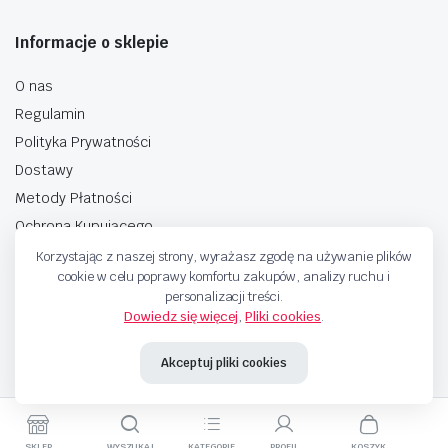
Informacje o sklepie
O nas
Regulamin
Polityka Prywatności
Dostawy
Metody Płatności
Ochrona Kupującego
Korzystając z naszej strony, wyrażasz zgodę na używanie plików
cookie w celu poprawy komfortu zakupów, analizy ruchu i
personalizacji treści.
Dowiedz się więcej
,
Pliki cookies
.
Copyright © 2025 Sprzedaje.tv Sp. Z.O.O. Wszelkie prawa zastrzeżone.
Akceptuj pliki cookies
Metody Płatnosci
SKLEP
WYSZUKAJ
KATEGORIE
PROFIL
KOSZYK