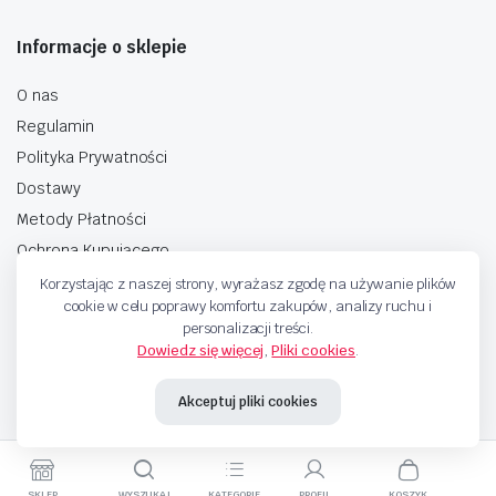
Informacje o sklepie
O nas
Regulamin
Polityka Prywatności
Dostawy
Metody Płatności
Ochrona Kupującego
Korzystając z naszej strony, wyrażasz zgodę na używanie plików
cookie w celu poprawy komfortu zakupów, analizy ruchu i
personalizacji treści.
Dowiedz się więcej
,
Pliki cookies
.
Copyright © 2025 Sprzedaje.tv Sp. Z.O.O. Wszelkie prawa zastrzeżone.
Akceptuj pliki cookies
Metody Płatnosci
SKLEP
WYSZUKAJ
KATEGORIE
PROFIL
KOSZYK