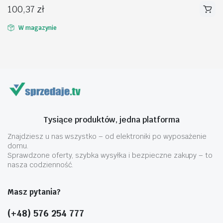
100,37
zł
W magazynie
na
na
n
x
Tysiące produktów, jedna platforma
Znajdziesz u nas wszystko – od elektroniki po wyposażenie
domu.
Sprawdzone oferty, szybka wysyłka i bezpieczne zakupy – to
nasza codzienność.
Masz pytania?
(+48) 576 254 777