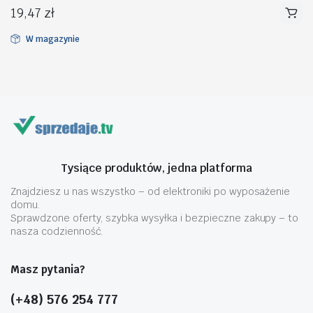
19,47
zł
W magazynie
na
na
n
x
Tysiące produktów, jedna platforma
Znajdziesz u nas wszystko – od elektroniki po wyposażenie
domu.
Sprawdzone oferty, szybka wysyłka i bezpieczne zakupy – to
nasza codzienność.
Masz pytania?
(+48) 576 254 777