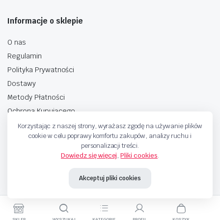
Informacje o sklepie
O nas
Regulamin
Polityka Prywatności
Dostawy
Metody Płatności
Ochrona Kupującego
Korzystając z naszej strony, wyrażasz zgodę na używanie plików
cookie w celu poprawy komfortu zakupów, analizy ruchu i
personalizacji treści.
Dowiedz się więcej
,
Pliki cookies
.
Copyright © 2025 Sprzedaje.tv Sp. Z.O.O. Wszelkie prawa zastrzeżone.
Akceptuj pliki cookies
Metody Płatnosci
SKLEP
WYSZUKAJ
KATEGORIE
PROFIL
KOSZYK