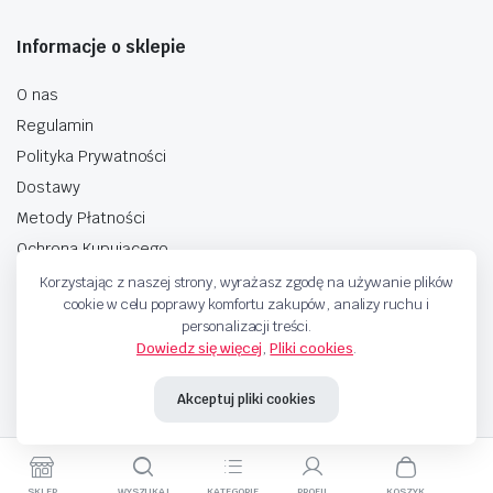
Informacje o sklepie
O nas
Regulamin
Polityka Prywatności
Dostawy
Metody Płatności
Ochrona Kupującego
Korzystając z naszej strony, wyrażasz zgodę na używanie plików
cookie w celu poprawy komfortu zakupów, analizy ruchu i
personalizacji treści.
Dowiedz się więcej
,
Pliki cookies
.
Copyright © 2025 Sprzedaje.tv Sp. Z.O.O. Wszelkie prawa zastrzeżone.
Akceptuj pliki cookies
Metody Płatnosci
SKLEP
WYSZUKAJ
KATEGORIE
PROFIL
KOSZYK