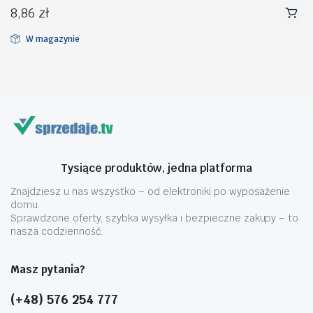
8,86
zł
W magazynie
na
na
n
x
Tysiące produktów, jedna platforma
Znajdziesz u nas wszystko – od elektroniki po wyposażenie
domu.
Sprawdzone oferty, szybka wysyłka i bezpieczne zakupy – to
nasza codzienność.
Masz pytania?
(+48) 576 254 777