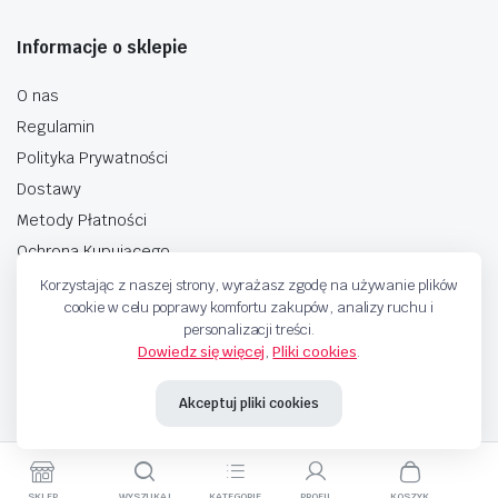
Informacje o sklepie
O nas
Regulamin
Polityka Prywatności
Dostawy
Metody Płatności
Ochrona Kupującego
Korzystając z naszej strony, wyrażasz zgodę na używanie plików
cookie w celu poprawy komfortu zakupów, analizy ruchu i
personalizacji treści.
Dowiedz się więcej
,
Pliki cookies
.
Copyright © 2025 Sprzedaje.tv Sp. Z.O.O. Wszelkie prawa zastrzeżone.
Akceptuj pliki cookies
Metody Płatnosci
SKLEP
WYSZUKAJ
KATEGORIE
PROFIL
KOSZYK