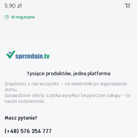
5,90
zł
W magazynie
na
na
n
x
Tysiące produktów, jedna platforma
Znajdziesz u nas wszystko – od elektroniki po wyposażenie
domu.
Sprawdzone oferty, szybka wysyłka i bezpieczne zakupy – to
nasza codzienność.
Masz pytania?
(+48) 576 254 777