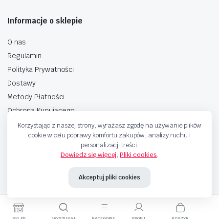
Informacje o sklepie
O nas
Regulamin
Polityka Prywatności
Dostawy
Metody Płatności
Ochrona Kupującego
Korzystając z naszej strony, wyrażasz zgodę na używanie plików
cookie w celu poprawy komfortu zakupów, analizy ruchu i
personalizacji treści.
Dowiedz się więcej
,
Pliki cookies
.
Copyright © 2025 Sprzedaje.tv Sp. Z.O.O. Wszelkie prawa zastrzeżone.
Akceptuj pliki cookies
Metody Płatnosci
SKLEP
WYSZUKAJ
KATEGORIE
PROFIL
KOSZYK