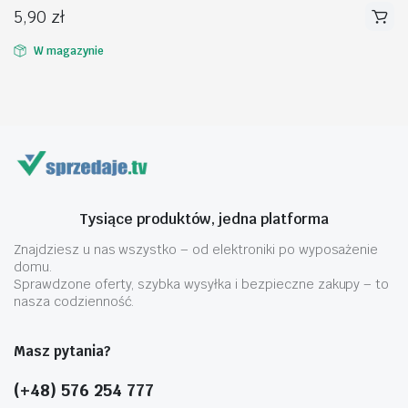
5,90
zł
W magazynie
na
na
n
x
Tysiące produktów, jedna platforma
Znajdziesz u nas wszystko – od elektroniki po wyposażenie
domu.
Sprawdzone oferty, szybka wysyłka i bezpieczne zakupy – to
nasza codzienność.
Masz pytania?
(+48) 576 254 777