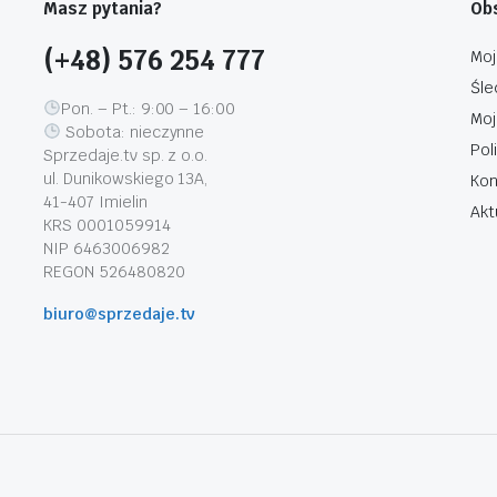
Masz pytania?
Obs
(+48) 576 254 777
Moj
Śle
Pon. – Pt.: 9:00 – 16:00
Moj
Sobota: nieczynne
Pol
Sprzedaje.tv sp. z o.o.
ul. Dunikowskiego 13A,
Kon
41-407 Imielin
Akt
KRS 0001059914
NIP 6463006982
REGON 526480820
biuro@sprzedaje.tv