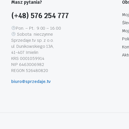
Masz pytania?
Obs
(+48) 576 254 777
Moj
Śle
Pon. – Pt.: 9:00 – 16:00
Moj
Sobota: nieczynne
Pol
Sprzedaje.tv sp. z o.o.
ul. Dunikowskiego 13A,
Kon
41-407 Imielin
Akt
KRS 0001059914
NIP 6463006982
REGON 526480820
biuro@sprzedaje.tv