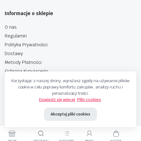
Informacje o sklepie
O nas
Regulamin
Polityka Prywatności
Dostawy
Metody Płatności
Ochrona Kupującego
Korzystając z naszej strony, wyrażasz zgodę na używanie plików
cookie w celu poprawy komfortu zakupów, analizy ruchu i
personalizacji treści.
Dowiedz się więcej
,
Pliki cookies
.
Copyright © 2025 Sprzedaje.tv Sp. Z.O.O. Wszelkie prawa zastrzeżone.
Akceptuj pliki cookies
Metody Płatnosci
SKLEP
WYSZUKAJ
KATEGORIE
PROFIL
KOSZYK