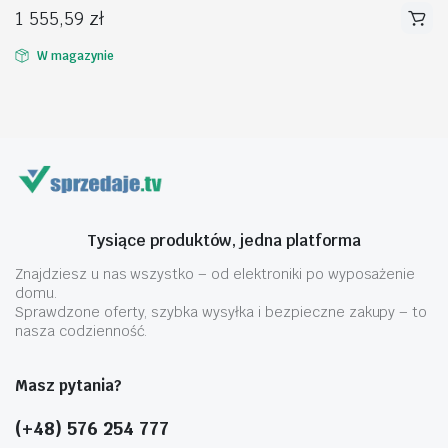
1 555,59
zł
W magazynie
na
na
n
x
Tysiące produktów, jedna platforma
Znajdziesz u nas wszystko – od elektroniki po wyposażenie
domu.
Sprawdzone oferty, szybka wysyłka i bezpieczne zakupy – to
nasza codzienność.
Masz pytania?
(+48) 576 254 777