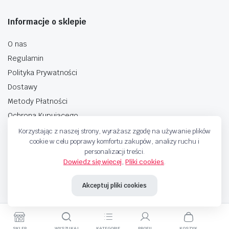
Informacje o sklepie
O nas
Regulamin
Polityka Prywatności
Dostawy
Metody Płatności
Ochrona Kupującego
Korzystając z naszej strony, wyrażasz zgodę na używanie plików
cookie w celu poprawy komfortu zakupów, analizy ruchu i
personalizacji treści.
Dowiedz się więcej
,
Pliki cookies
.
Copyright © 2025 Sprzedaje.tv Sp. Z.O.O. Wszelkie prawa zastrzeżone.
Akceptuj pliki cookies
Metody Płatnosci
SKLEP
WYSZUKAJ
KATEGORIE
PROFIL
KOSZYK