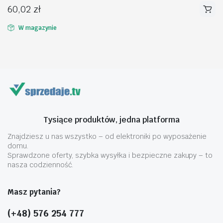
60,02
zł
W magazynie
na
na
n
x
Tysiące produktów, jedna platforma
Znajdziesz u nas wszystko – od elektroniki po wyposażenie
domu.
Sprawdzone oferty, szybka wysyłka i bezpieczne zakupy – to
nasza codzienność.
Masz pytania?
(+48) 576 254 777