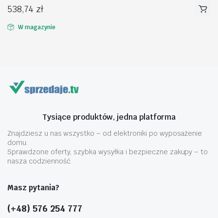
538,74
zł
W magazynie
na
na
n
x
Tysiące produktów, jedna platforma
Znajdziesz u nas wszystko – od elektroniki po wyposażenie
domu.
Sprawdzone oferty, szybka wysyłka i bezpieczne zakupy – to
nasza codzienność.
Masz pytania?
(+48) 576 254 777