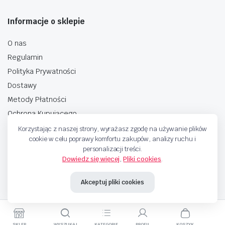
Informacje o sklepie
O nas
Regulamin
Polityka Prywatności
Dostawy
Metody Płatności
Ochrona Kupującego
Korzystając z naszej strony, wyrażasz zgodę na używanie plików
cookie w celu poprawy komfortu zakupów, analizy ruchu i
personalizacji treści.
Dowiedz się więcej
,
Pliki cookies
.
Copyright © 2025 Sprzedaje.tv Sp. Z.O.O. Wszelkie prawa zastrzeżone.
Akceptuj pliki cookies
Metody Płatnosci
SKLEP
WYSZUKAJ
KATEGORIE
PROFIL
KOSZYK