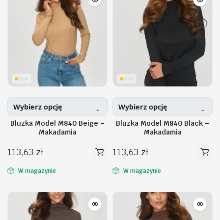
Opcje
Opcje
można
można
wybrać
wybrać
na
na
stronie
stronie
produktu
produktu
Wybierz opcję
Wybierz opcję
Bluzka Model M840 Beige –
Bluzka Model M840 Black –
Makadamia
Makadamia
113,63
zł
113,63
zł
Ten
Ten
produkt
produkt
W magazynie
W magazynie
ma
ma
wiele
wiele
wariantów.
wariantów.
Opcje
Opcje