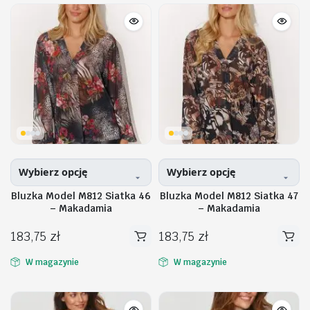
wiele
wiele
wariantów.
wariantów.
Opcje
Opcje
można
można
wybrać
wybrać
na
na
stronie
stronie
produktu
produktu
Wybierz opcję
Wybierz opcję
Bluzka Model M812 Siatka 46
Bluzka Model M812 Siatka 47
– Makadamia
– Makadamia
183,75
zł
183,75
zł
Ten
Ten
produkt
produkt
W magazynie
W magazynie
ma
ma
wiele
wiele
wariantów.
wariantów.