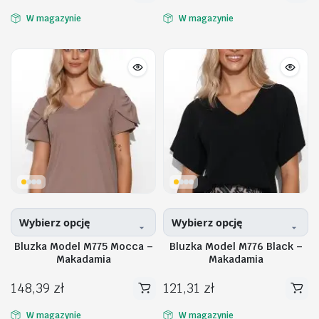
produkt
produkt
W magazynie
W magazynie
ma
ma
wiele
wiele
wariantów.
wariantów.
Opcje
Opcje
można
można
wybrać
wybrać
na
na
stronie
stronie
produktu
produktu
Wybierz opcję
Wybierz opcję
Bluzka Model M775 Mocca –
Bluzka Model M776 Black –
Makadamia
Makadamia
148,39
zł
121,31
zł
Ten
Ten
produkt
produkt
W magazynie
W magazynie