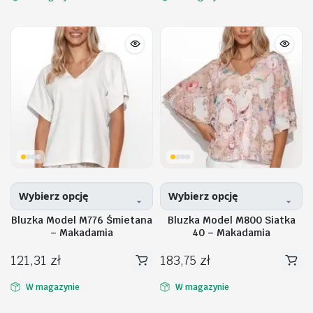
ma
ma
wiele
wiele
wariantów.
wariantów.
Opcje
Opcje
można
można
wybrać
wybrać
na
na
stronie
stronie
produktu
produktu
Wybierz opcję
Wybierz opcję
Bluzka Model M776 Śmietana
Bluzka Model M800 Siatka
– Makadamia
40 – Makadamia
121,31
zł
183,75
zł
Ten
Ten
produkt
produkt
W magazynie
W magazynie
ma
ma