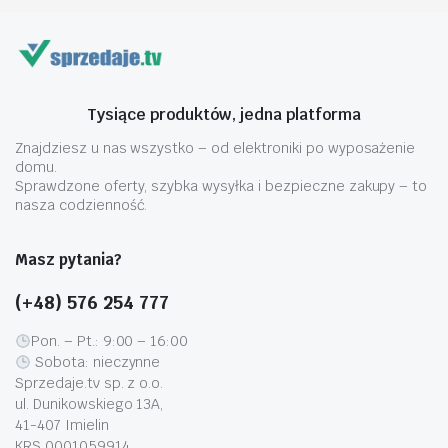
wybrać
wybrać
na
na
stronie
stronie
produktu
produktu
Tysiące produktów, jedna platforma
Znajdziesz u nas wszystko – od elektroniki po wyposażenie
domu.
Sprawdzone oferty, szybka wysyłka i bezpieczne zakupy – to
nasza codzienność.
Masz pytania?
(+48) 576 254 777
Pon. – Pt.: 9:00 – 16:00
Sobota: nieczynne
Sprzedaje.tv sp. z o.o.
ul. Dunikowskiego 13A,
41-407 Imielin
KRS 0001059914