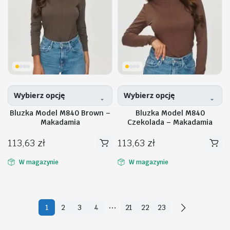
można
można
wybrać
wybrać
na
na
stronie
stronie
produktu
produktu
Wybierz opcję
Wybierz opcję
Bluzka Model M840 Brown –
Bluzka Model M840
Makadamia
Czekolada – Makadamia
113,63
zł
113,63
zł
Ten
Ten
produkt
produkt
W magazynie
W magazynie
ma
ma
wiele
wiele
wariantów.
wariantów.
…
1
2
3
4
21
22
23
Opcje
Opcje
można
można