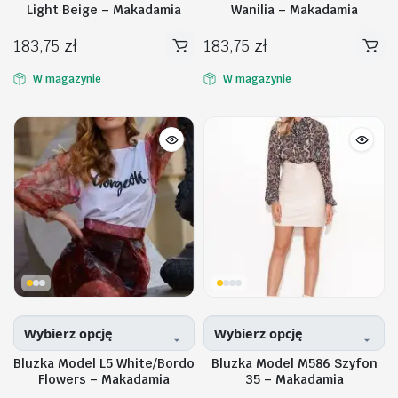
Light Beige – Makadamia
Wanilia – Makadamia
183,75
zł
183,75
zł
Ten
Ten
produkt
produkt
W magazynie
W magazynie
ma
ma
wiele
wiele
na
na
n
x
wariantów.
wariantów.
Opcje
Opcje
można
można
wybrać
wybrać
na
na
stronie
stronie
produktu
produktu
Wybierz opcję
Wybierz opcję
Bluzka Model L5 White/Bordo
Bluzka Model M586 Szyfon
Flowers – Makadamia
35 – Makadamia