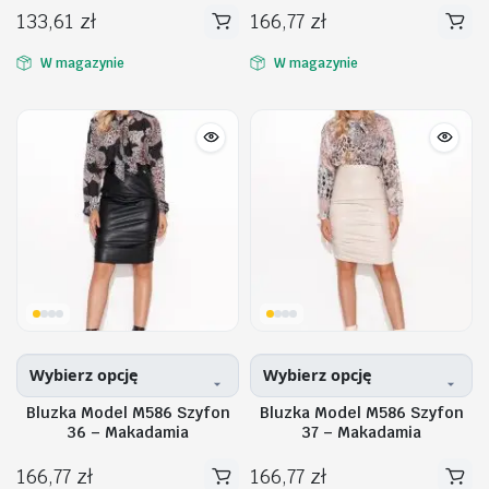
133,61
zł
166,77
zł
Ten
Ten
produkt
produkt
W magazynie
W magazynie
ma
ma
wiele
wiele
wariantów.
wariantów.
Opcje
Opcje
można
można
wybrać
wybrać
na
na
stronie
stronie
produktu
produktu
Wybierz opcję
Wybierz opcję
Bluzka Model M586 Szyfon
Bluzka Model M586 Szyfon
36 – Makadamia
37 – Makadamia
166,77
zł
166,77
zł
Ten
Ten