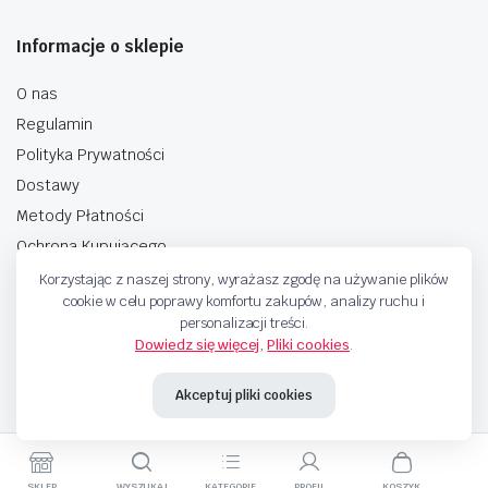
Informacje o sklepie
O nas
Regulamin
Polityka Prywatności
Dostawy
Metody Płatności
Ochrona Kupującego
Korzystając z naszej strony, wyrażasz zgodę na używanie plików
cookie w celu poprawy komfortu zakupów, analizy ruchu i
personalizacji treści.
Dowiedz się więcej
,
Pliki cookies
.
Copyright © 2025 Sprzedaje.tv Sp. Z.O.O. Wszelkie prawa zastrzeżone.
Akceptuj pliki cookies
Metody Płatnosci
SKLEP
WYSZUKAJ
KATEGORIE
PROFIL
KOSZYK