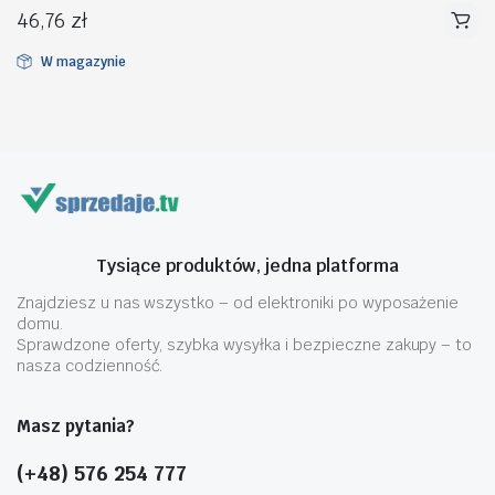
46,76
zł
W magazynie
na
na
n
x
Tysiące produktów, jedna platforma
Znajdziesz u nas wszystko – od elektroniki po wyposażenie
domu.
Sprawdzone oferty, szybka wysyłka i bezpieczne zakupy – to
nasza codzienność.
Masz pytania?
(+48) 576 254 777