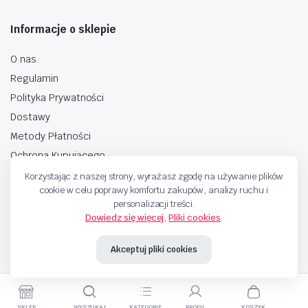
Informacje o sklepie
O nas
Regulamin
Polityka Prywatności
Dostawy
Metody Płatności
Ochrona Kupującego
Korzystając z naszej strony, wyrażasz zgodę na używanie plików
cookie w celu poprawy komfortu zakupów, analizy ruchu i
personalizacji treści.
Dowiedz się więcej
,
Pliki cookies
.
Copyright © 2025 Sprzedaje.tv Sp. Z.O.O. Wszelkie prawa zastrzeżone.
Akceptuj pliki cookies
Metody Płatnosci
SKLEP
WYSZUKAJ
KATEGORIE
PROFIL
KOSZYK