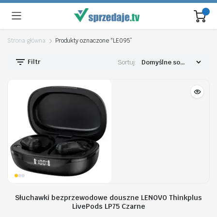
Strona główna
Produkty oznaczone “LE095”
Filtr
Sortuj:
Słuchawki bezprzewodowe douszne LENOVO Thinkplus
LivePods LP75 Czarne