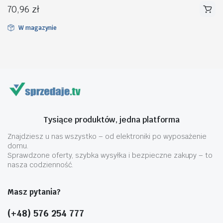
70,96
zł
W magazynie
na
na
n
x
Tysiące produktów, jedna platforma
Znajdziesz u nas wszystko – od elektroniki po wyposażenie
domu.
Sprawdzone oferty, szybka wysyłka i bezpieczne zakupy – to
nasza codzienność.
Masz pytania?
(+48) 576 254 777