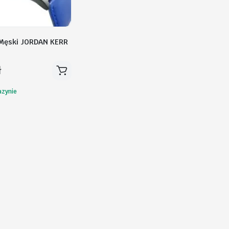
Męski JORDAN KERR
ł
zynie