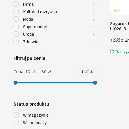
Firma
Kultura i rozrywka
Moda
Zegarek 
Supermarket
L1026-3
Uroda
73,85
z
Zdrowie
W maga
Filtruj po cenie
Cena:
70 zł
—
80 zł
FILTRUJ
Cena
Cena
min
max
Status produktu
W magazynie
W sprzedaży