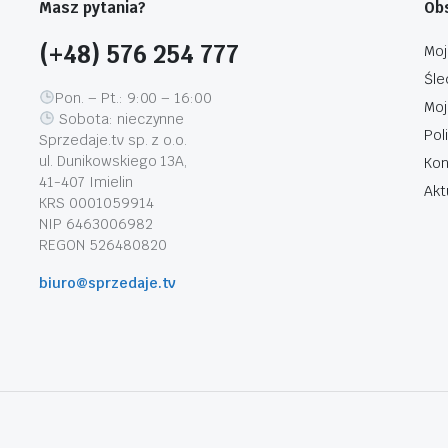
Masz pytania?
Obs
(+48) 576 254 777
Moj
Śle
Pon. – Pt.: 9:00 – 16:00
Moj
Sobota: nieczynne
Pol
Sprzedaje.tv sp. z o.o.
ul. Dunikowskiego 13A,
Kon
41-407 Imielin
Akt
KRS 0001059914
NIP 6463006982
REGON 526480820
biuro@sprzedaje.tv