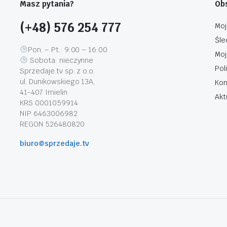
Masz pytania?
Obs
(+48) 576 254 777
Moj
Śle
Pon. – Pt.: 9:00 – 16:00
Moj
Sobota: nieczynne
Pol
Sprzedaje.tv sp. z o.o.
ul. Dunikowskiego 13A,
Kon
41-407 Imielin
Akt
KRS 0001059914
NIP 6463006982
REGON 526480820
biuro@sprzedaje.tv