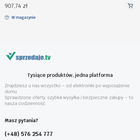
907,74
zł
W magazynie
na
na
n
x
Tysiące produktów, jedna platforma
Znajdziesz u nas wszystko – od elektroniki po wyposażenie
domu.
Sprawdzone oferty, szybka wysyłka i bezpieczne zakupy – to
nasza codzienność.
Masz pytania?
(+48) 576 254 777