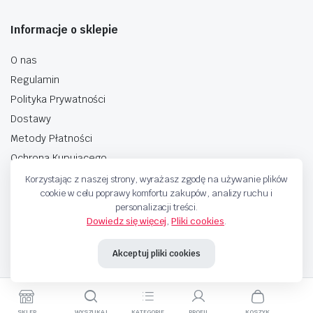
Informacje o sklepie
O nas
Regulamin
Polityka Prywatności
Dostawy
Metody Płatności
Ochrona Kupującego
Korzystając z naszej strony, wyrażasz zgodę na używanie plików
cookie w celu poprawy komfortu zakupów, analizy ruchu i
personalizacji treści.
Dowiedz się więcej
,
Pliki cookies
.
Copyright © 2025 Sprzedaje.tv Sp. Z.O.O. Wszelkie prawa zastrzeżone.
Akceptuj pliki cookies
Metody Płatnosci
SKLEP
WYSZUKAJ
KATEGORIE
PROFIL
KOSZYK