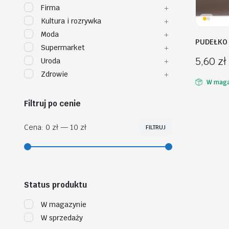
Firma
Kultura i rozrywka
Moda
PUDEŁKO 
Supermarket
5,60
zł
Uroda
Zdrowie
W maga
Filtruj po cenie
Cena:
0 zł
—
10 zł
FILTRUJ
Cena
Cena
min
max
Status produktu
W magazynie
W sprzedaży