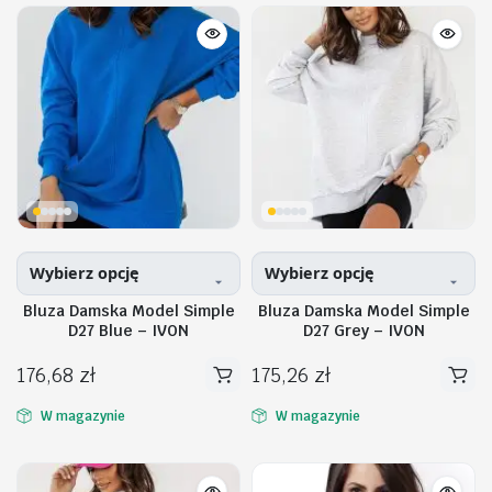
wiele
wiele
wariantów.
wariantów.
Opcje
Opcje
można
można
wybrać
wybrać
na
na
stronie
stronie
produktu
produktu
Wybierz opcję
Wybierz opcję
Bluza Damska Model Simple
Bluza Damska Model Simple
D27 Blue – IVON
D27 Grey – IVON
176,68
zł
175,26
zł
Ten
Ten
produkt
produkt
W magazynie
W magazynie
ma
ma
wiele
wiele
wariantów.
wariantów.