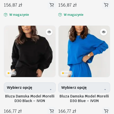
156,87
zł
156,87
zł
Ten
Ten
produkt
produkt
W magazynie
W magazynie
ma
ma
wiele
wiele
wariantów.
wariantów.
Opcje
Opcje
można
można
wybrać
wybrać
na
na
stronie
stronie
produktu
produktu
Wybierz opcję
Wybierz opcję
Bluza Damska Model Morelli
Bluza Damska Model Morelli
D30 Black – IVON
D30 Blue – IVON
166,77
zł
166,77
zł
Ten
Ten