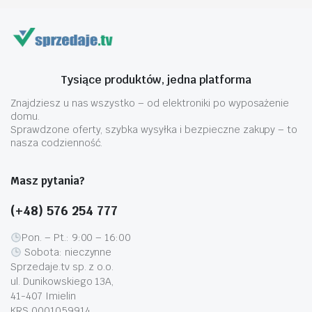
wybrać
wybrać
na
na
stronie
stronie
produktu
produktu
Tysiące produktów, jedna platforma
Znajdziesz u nas wszystko – od elektroniki po wyposażenie
domu.
Sprawdzone oferty, szybka wysyłka i bezpieczne zakupy – to
nasza codzienność.
Masz pytania?
(+48) 576 254 777
Pon. – Pt.: 9:00 – 16:00
Sobota: nieczynne
Sprzedaje.tv sp. z o.o.
ul. Dunikowskiego 13A,
41-407 Imielin
KRS 0001059914