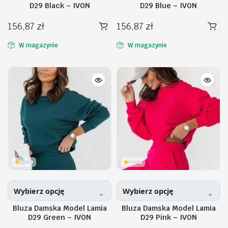
D29 Black – IVON
D29 Blue – IVON
156,87
zł
156,87
zł
Ten
Ten
produkt
produkt
W magazynie
W magazynie
ma
ma
wiele
wiele
na
na
n
x
wariantów.
wariantów.
Opcje
Opcje
można
można
wybrać
wybrać
na
na
stronie
stronie
produktu
produktu
Wybierz opcję
Wybierz opcję
Bluza Damska Model Lamia
Bluza Damska Model Lamia
D29 Green – IVON
D29 Pink – IVON