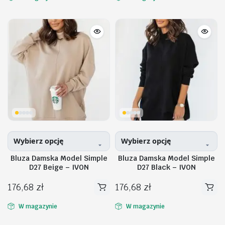
ma
ma
wiele
wiele
wariantów.
wariantów.
Opcje
Opcje
można
można
wybrać
wybrać
na
na
stronie
stronie
produktu
produktu
Wybierz opcję
Wybierz opcję
Bluza Damska Model Simple
Bluza Damska Model Simple
D27 Beige – IVON
D27 Black – IVON
176,68
zł
176,68
zł
Ten
Ten
produkt
produkt
W magazynie
W magazynie
ma
ma