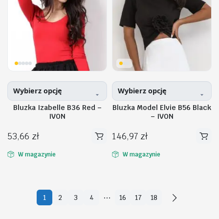
można
można
wybrać
wybrać
na
na
stronie
stronie
produktu
produktu
Wybierz opcję
Wybierz opcję
Bluzka Izabelle B36 Red –
Bluzka Model Elvie B56 Black
IVON
– IVON
53,66
zł
146,97
zł
Ten
Ten
produkt
produkt
W magazynie
W magazynie
ma
ma
wiele
wiele
wariantów.
wariantów.
…
1
2
3
4
16
17
18
Opcje
Opcje
można
można