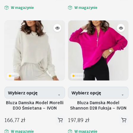
produkt
produkt
W magazynie
W magazynie
ma
ma
wiele
wiele
wariantów.
wariantów.
Opcje
Opcje
można
można
wybrać
wybrać
na
na
stronie
stronie
produktu
produktu
Wybierz opcję
Wybierz opcję
Bluza Damska Model Morelli
Bluza Damska Model
D30 Śmietana – IVON
Shannon D28 Fuksja – IVON
166,77
zł
197,89
zł
Ten
Ten
produkt
produkt
W magazynie
W magazynie