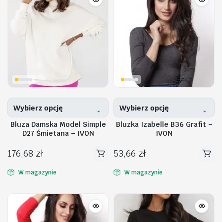
Opcje
Opcje
można
można
wybrać
wybrać
na
na
stronie
stronie
produktu
produktu
Wybierz opcję
Wybierz opcję
Bluza Damska Model Simple
Bluzka Izabelle B36 Grafit –
D27 Śmietana – IVON
IVON
176,68
zł
53,66
zł
Ten
Ten
produkt
produkt
W magazynie
W magazynie
ma
ma
wiele
wiele
wariantów.
wariantów.
Opcje
Opcje