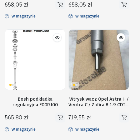
658,05
zł
658,05
zł
W magazynie
W magazynie
Bosh podkładka
Wtryskiwacz Opel Astra H /
regulacyjna F00RJ00
Vectra C / Zafira B 1.9 CDTI-
0445110055
565,80
zł
719,55
zł
W magazynie
W magazynie