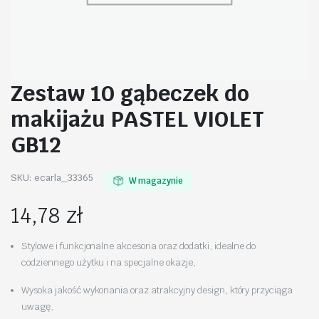
Zestaw 10 gąbeczek do
makijażu PASTEL VIOLET
GB12
SKU:
ecarla_33365
W magazynie
14,78
zł
Stylowe i funkcjonalne akcesoria oraz dodatki, idealne do
codziennego użytku i na specjalne okazje,
Wysoka jakość wykonania oraz atrakcyjny design, który przyciąga
uwagę,