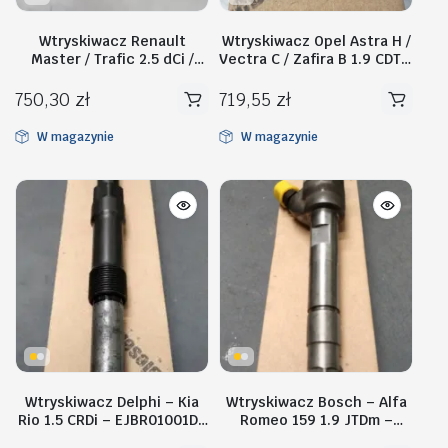
Wtryskiwacz Renault
Wtryskiwacz Opel Astra H /
Master / Trafic 2.5 dCi /
Vectra C / Zafira B 1.9 CDTI-
Opel Movano / Vivaro-
0445110055
EMBR0002D
750,30
zł
719,55
zł
W magazynie
W magazynie
Wtryskiwacz Delphi – Kia
Wtryskiwacz Bosch – Alfa
Rio 1.5 CRDi – EJBR01001D /
Romeo 159 1.9 JTDm –
EJBR00401Z / EJBR00201Z
0445110080