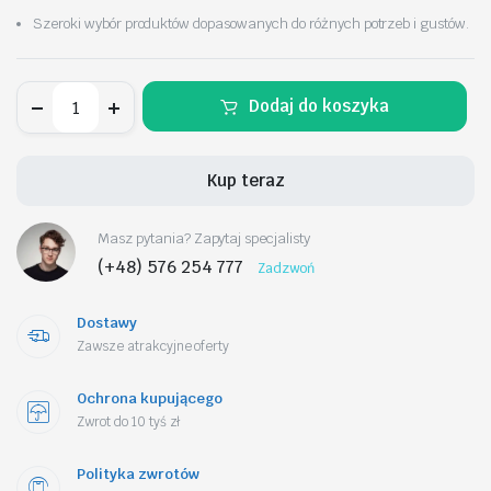
Szeroki wybór produktów dopasowanych do różnych potrzeb i gustów.
Zestaw
Dodaj do koszyka
10
gąbeczek
do
makijażu
Kup teraz
PASTEL
VIOLET
GB12
Masz pytania? Zapytaj specjalisty
ilość
(+48) 576 254 777
Zadzwoń
Dostawy
Zawsze atrakcyjne oferty
Ochrona kupującego
Zwrot do 10 tyś zł
Polityka zwrotów