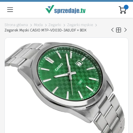
Strona główna
Moda
Zegarki
Zegarki męskie
Zegarek Męski CASIO MTP-VD03D-3A1UDF + BOX