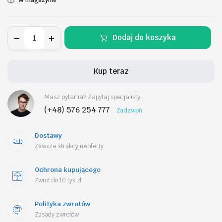
Zegarek
Dodaj do koszyka
Męski
CASIO
MTP-
VD03D-
Kup teraz
3A1UDF
+
BOX
Masz pytania? Zapytaj specjalisty
ilość
(+48) 576 254 777
Zadzwoń
Dostawy
Zawsze atrakcyjne oferty
Ochrona kupującego
Zwrot do 10 tyś zł
Polityka zwrotów
Zasady zwrotów