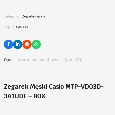
Kategoria:
Zegarki męskie
Tag:
CA0443
Opis
Informacje dodatkowe
Opinie (0)
Zegarek Męski Casio MTP-VD03D-
3A1UDF + BOX