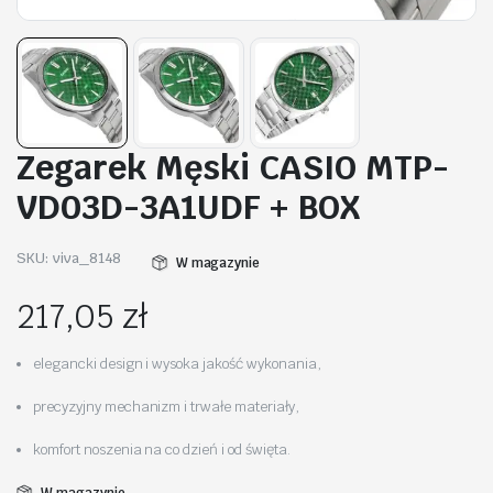
Zegarek Męski CASIO MTP-
VD03D-3A1UDF + BOX
SKU:
viva_8148
W magazynie
217,05
zł
elegancki design i wysoka jakość wykonania,
precyzyjny mechanizm i trwałe materiały,
komfort noszenia na co dzień i od święta.
W magazynie