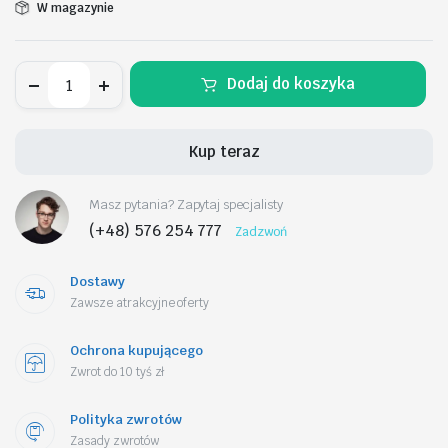
W magazynie
Zegarek
Dodaj do koszyka
Męski
CASIO
MTP-
V005D-
Kup teraz
2B5UDF
+
BOX
Masz pytania? Zapytaj specjalisty
ilość
(+48) 576 254 777
Zadzwoń
Dostawy
Zawsze atrakcyjne oferty
Ochrona kupującego
Zwrot do 10 tyś zł
Polityka zwrotów
Zasady zwrotów