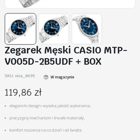
Zegarek Męski CASIO MTP-
V005D-2B5UDF + BOX
SKU:
viva_8695
W magazynie
119,86
zł
elegancki design i wysoka jakość wykonania,
precyzyjny mechanizm i trwałe materiały,
komfort noszenia na co dzień i od święta.