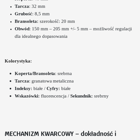
Tarcza
: 32 mm
Grubość
: 8,5 mm
Bransoleta
:
szerokość
: 20 mm
Obwód
:
150 mm – 205 mm +/- 5 mm – możliwość regulacji
dla idealnego dopasowania
Kolorystyka:
Koperta/Bransoleta
: srebrna
Tarcza
: granatowa metaliczna
Indeksy:
białe /
Cyfry:
białe
Wskazówki:
fluorescencja /
Sekundnik:
srebrny
MECHANIZM KWARCOWY – dokładność i