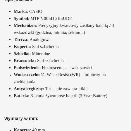
Marka
: CASIO
Symbol
: MTP-V005D-2B5UDF
Mechanizm
: Precyzyjny k
warcowy zasilany baterią /
3
wskazówki (godzina, minuta, sekunda)
Tarcza:
Analogowa
Koperta
: Stal szlachetna
Szkiełko
:
Mineralne
Bransoleta:
Stal szlachetna
Podświetlenie
:
Fluorescencja – wskazówki
Wodoszczelność
: Water Resist (WR) – odporny na
zachlapania
Antyalergiczny
: Tak – nie zawiera niklu
Bateria:
3-letnia żywotność baterii (3 Year Battery)
Wymiary w mm:
Koperta
: 40 mm