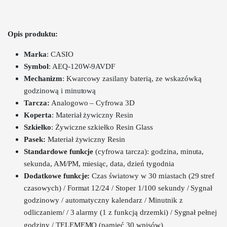
Opis produktu:
Marka
: CASIO
Symbol
: AEQ-120W-9AVDF
Mechanizm
:
Kwarcowy zasilany baterią, ze wskazówką
godzinową i minutową
Tarcza:
Analogowo – Cyfrowa 3D
Koperta
: Materiał żywiczny Resin
Szkiełko
:
Żywiczne szkiełko Resin Glass
Pasek:
M
ateriał żywiczny Resin
Standardowe funkcje
(cyfrowa tarcza): godzina, minuta,
sekunda, AM/PM, miesiąc, data, dzień tygodnia
Dodatkowe funkcje:
Czas światowy w 30 miastach (29 stref
czasowych) / Format 12/24 / Stoper 1/100 sekundy / Sygnał
godzinowy / automatyczny kalendarz / Minutnik z
odliczaniem/ / 3 alarmy (1 z funkcją drzemki) / Sygnał pełnej
godziny / TELEMEMO
(pamięć 30 wpisów)