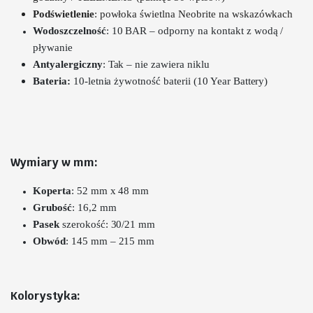
Podświetlenie
: powłoka świetlna Neobrite na wskazówkach
Wodoszczelność
:
10 BAR – odporny na kontakt z wodą /
pływanie
Antyalergiczny
: Tak – nie zawiera niklu
Bateria:
10-letnia żywotność baterii (10 Year Battery)
Wymiary w mm:
Koperta
: 52 mm x 48 mm
Grubość
: 16,2 mm
Pasek
szerokość
: 30/21 mm
Obwód
: 145 mm – 215 mm
Kolorystyka: