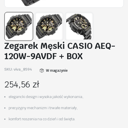
Zegarek Męski CASIO AEQ-
120W-9AVDF + BOX
SKU:
viva_8594
W magazynie
254,56
zł
elegancki design i wysoka jakość wykonania,
precyzyjny mechanizm i trwałe materiały,
komfort noszenia na co dzień i od święta.