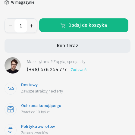
W magazynie
Zegarek
Dodaj do koszyka
Męski
CASIO
AEQ-
120W-
Kup teraz
9AVDF
+
BOX
Masz pytania? Zapytaj specjalisty
ilość
(+48) 576 254 777
Zadzwoń
Dostawy
Zawsze atrakcyjne oferty
Ochrona kupującego
Zwrot do 10 tyś zł
Polityka zwrotów
Zasady zwrotów