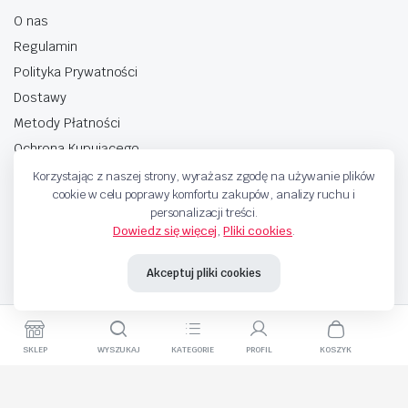
O nas
Regulamin
Polityka Prywatności
Dostawy
Metody Płatności
Ochrona Kupującego
Korzystając z naszej strony, wyrażasz zgodę na używanie plików
cookie w celu poprawy komfortu zakupów, analizy ruchu i
personalizacji treści.
Dowiedz się więcej
,
Pliki cookies
.
Copyright © 2025 Sprzedaje.tv Sp. Z.O.O. Wszelkie prawa zastrzeżone.
Akceptuj pliki cookies
Metody Płatnosci
SKLEP
WYSZUKAJ
KATEGORIE
PROFIL
KOSZYK
Składany
Dodaj do koszyka
Kup teraz
stół