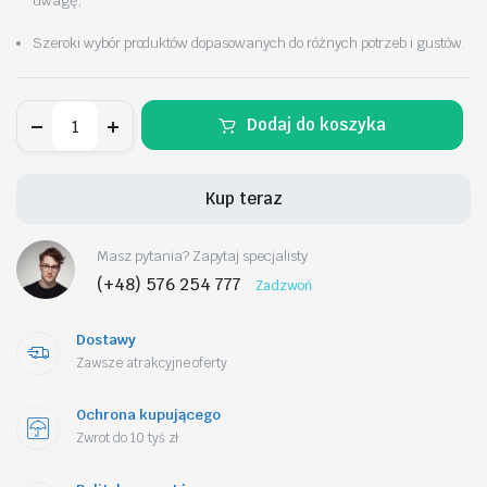
uwagę,
Szeroki wybór produktów dopasowanych do różnych potrzeb i gustów.
Składany
Dodaj do koszyka
stół
kateringowy,
turystyczny
70
Kup teraz
x
180
cm,
Masz pytania? Zapytaj specjalisty
słoje
drewna,
(+48) 576 254 777
Zadzwoń
brąz
SC02BR
ilość
Dostawy
Zawsze atrakcyjne oferty
Ochrona kupującego
Zwrot do 10 tyś zł