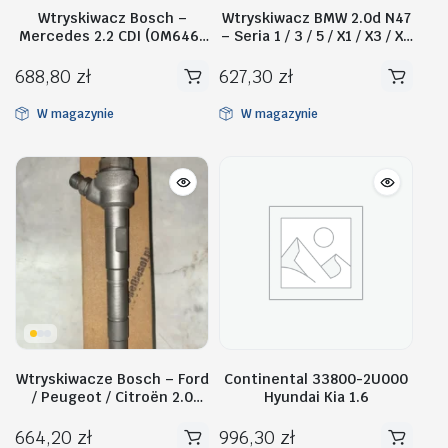
Wtryskiwacz Bosch –
Wtryskiwacz BMW 2.0d N47
Mercedes 2.2 CDI (OM646)
– Seria 1 / 3 / 5 / X1 / X3 / X5
– 0445116008
– 0445110135
688,80
zł
627,30
zł
W magazynie
W magazynie
Wtryskiwacze Bosch – Ford
Continental 33800-2U000
/ Peugeot / Citroën 2.0
Hyundai Kia 1.6
TDCi / HDi-0445110294 /
0445110295
664,20
zł
996,30
zł