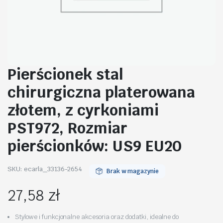
Pierścionek stal
chirurgiczna platerowana
złotem, z cyrkoniami
PST972, Rozmiar
pierścionków: US9 EU20
SKU:
ecarla_33136-2654
Brak w magazynie
27,58
zł
Stylowe i funkcjonalne akcesoria oraz dodatki, idealne do