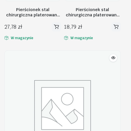
Pierścionek stal
Pierścionek stal
chirurgiczna platerowana
chirurgiczna platerowana
białym złotem PST756,
złotem PST601, Rozmiar
Rozmiar pierścionków: US8
pierścionków: US6 EU11
27,78
zł
18,79
zł
EU17
W magazynie
W magazynie