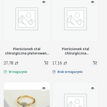
Pierścionek stal
Pierścionek stal
chirurgiczna platerowana
chirurgiczna
białym złotem PST756,
PLATEROWANEJ BIAŁYM
Rozmiar pierścionków: US6
ZŁOTEM PST714, Rozmiar
27,78
zł
17,16
zł
EU11
pierścionków: US8 EU17
W magazynie
Brak w magazynie