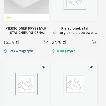
PIERŚCIONEK KRYSZTAŁKI
Pierścionek stal
STAL CHIRURGICZNA
chirurgiczna platerowana
PST473, Rozmiar
białym złotem PST756,
pierścionków: US8 EU17
Rozmiar pierścionków: US7
16,34
zł
27,78
zł
EU14
Brak w magazynie
W magazynie