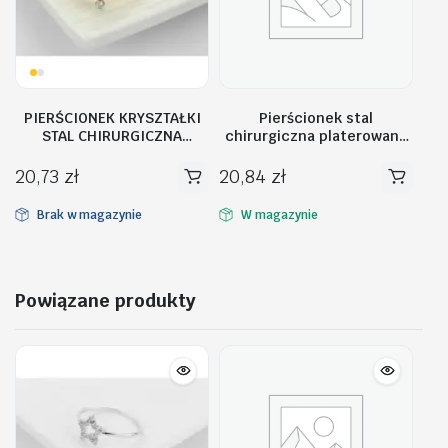
PIERŚCIONEK KRYSZTAŁKI
Pierścionek stal
STAL CHIRURGICZNA
chirurgiczna platerowana
PST490, Rozmiar
złotem PST603, Rozmiar
pierścionków: US9 EU20
pierścionków: US7 EU14
20,73
zł
20,84
zł
Brak w magazynie
W magazynie
Powiązane produkty