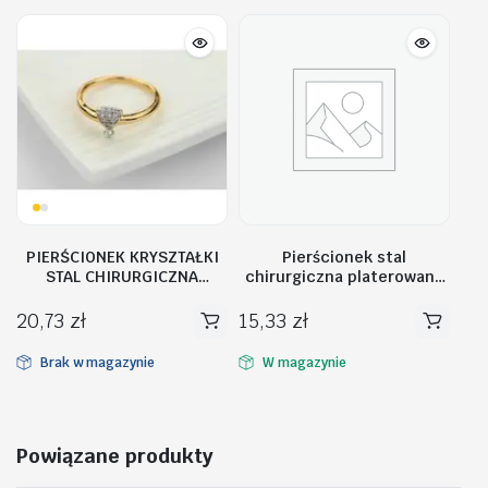
PIERŚCIONEK KRYSZTAŁKI
Pierścionek stal
STAL CHIRURGICZNA
chirurgiczna platerowana
PST490, Rozmiar
złotem PST611, Rozmiar
pierścionków: US10 EU22
pierścionków: US7 EU14
20,73
zł
15,33
zł
Brak w magazynie
W magazynie
Powiązane produkty