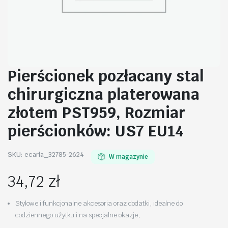
Pierścionek pozłacany stal
chirurgiczna platerowana
złotem PST959, Rozmiar
pierścionków: US7 EU14
SKU:
ecarla_32785-2624
W magazynie
34,72
zł
Stylowe i funkcjonalne akcesoria oraz dodatki, idealne do
codziennego użytku i na specjalne okazje,