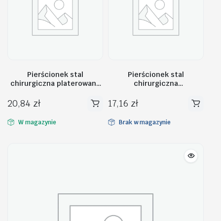
Pierścionek stal
Pierścionek stal
chirurgiczna platerowana
chirurgiczna
złotem PST603, Rozmiar
PLATEROWANEJ BIAŁYM
pierścionków: US6 EU11
ZŁOTEM PST714, Rozmiar
20,84
zł
17,16
zł
pierścionków: US7 EU14
W magazynie
Brak w magazynie