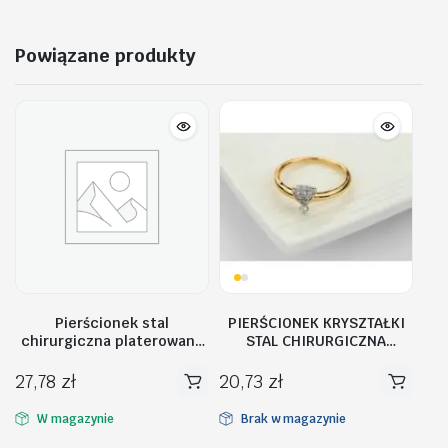
Powiązane produkty
Pierścionek stal
PIERŚCIONEK KRYSZTAŁKI
chirurgiczna platerowana
STAL CHIRURGICZNA
białym złotem PST756,
PST490, Rozmiar
Rozmiar pierścionków: US9
pierścionków: US9 EU20
27,78
zł
20,73
zł
EU20
W magazynie
Brak w magazynie