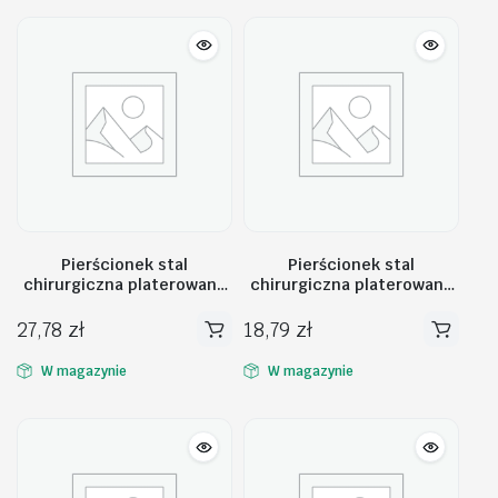
Pierścionek stal
Pierścionek stal
chirurgiczna platerowana
chirurgiczna platerowana
białym złotem PST756,
złotem PST601, Rozmiar
Rozmiar pierścionków: US8
pierścionków: US8 EU17
27,78
zł
18,79
zł
EU17
W magazynie
W magazynie