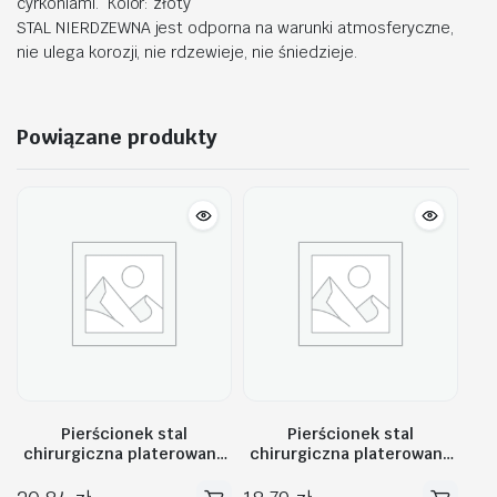
cyrkoniami. Kolor: złoty
STAL NIERDZEWNA jest odporna na warunki atmosferyczne,
nie ulega korozji, nie rdzewieje, nie śniedzieje.
Powiązane produkty
Pierścionek stal
Pierścionek stal
chirurgiczna platerowana
chirurgiczna platerowana
złotem PST603, Rozmiar
złotem PST601, Rozmiar
pierścionków: US9 EU20
pierścionków: US6 EU11