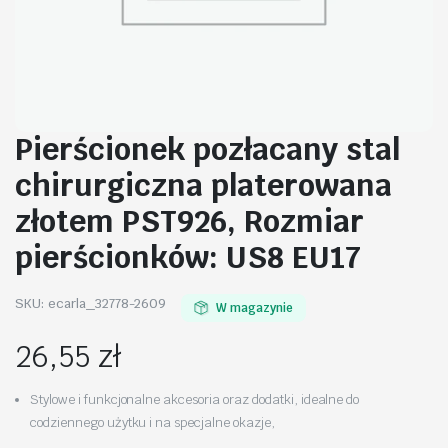
Pierścionek pozłacany stal
chirurgiczna platerowana
złotem PST926, Rozmiar
pierścionków: US8 EU17
SKU:
ecarla_32778-2609
W magazynie
26,55
zł
Stylowe i funkcjonalne akcesoria oraz dodatki, idealne do
codziennego użytku i na specjalne okazje,