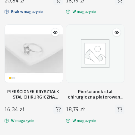
20,84
zł
18,79
zł
Brak w magazynie
W magazynie
PIERŚCIONEK KRYSZTAŁKI
Pierścionek stal
STAL CHIRURGICZNA
chirurgiczna platerowana
PST473, Rozmiar
złotem PST601, Rozmiar
pierścionków: US7 EU14
pierścionków: US7 EU14
16,34
zł
18,79
zł
W magazynie
W magazynie