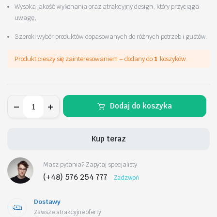
Wysoka jakość wykonania oraz atrakcyjny design, który przyciąga
uwagę,
Szeroki wybór produktów dopasowanych do różnych potrzeb i gustów.
Produkt cieszy się zainteresowaniem – dodany do
1
koszyków.
Pierścionek
Dodaj do koszyka
pozłacany
stal
chirurgiczna
platerowana
Kup teraz
złotem
PST926,
Rozmiar
Masz pytania? Zapytaj specjalisty
pierścionków:
US8
(+48) 576 254 777
Zadzwoń
EU17
ilość
Dostawy
Zawsze atrakcyjne oferty