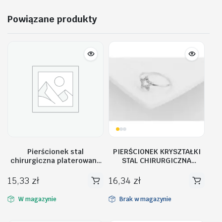
Powiązane produkty
Pierścionek stal
PIERŚCIONEK KRYSZTAŁKI
chirurgiczna platerowana
STAL CHIRURGICZNA
złotem PST611, Rozmiar
PST473, Rozmiar
pierścionków: US7 EU14
pierścionków: US9 EU20
15,33
zł
16,34
zł
W magazynie
Brak w magazynie