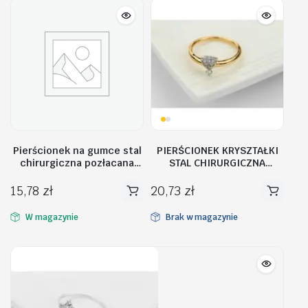
Pierścionek na gumce stal
PIERŚCIONEK KRYSZTAŁKI
chirurgiczna pozłacana
STAL CHIRURGICZNA
PST741
PST490, Rozmiar
pierścionków: US10 EU22
15,78
zł
20,73
zł
W magazynie
Brak w magazynie