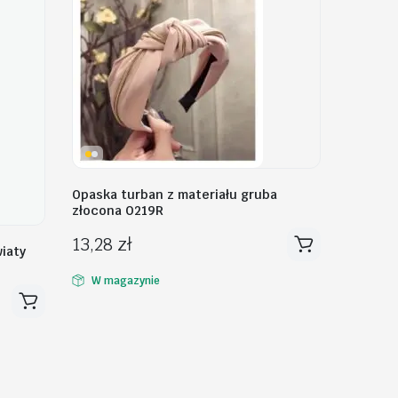
Opaska turban z materiału gruba
złocona O219R
13,28
zł
iaty
W magazynie