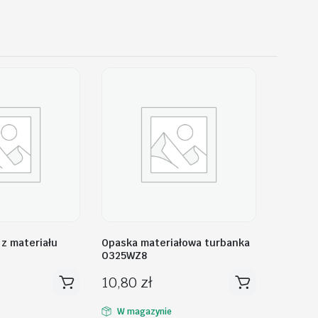
z materiału
Opaska materiałowa turbanka
O325WZ8
10,80
zł
W magazynie