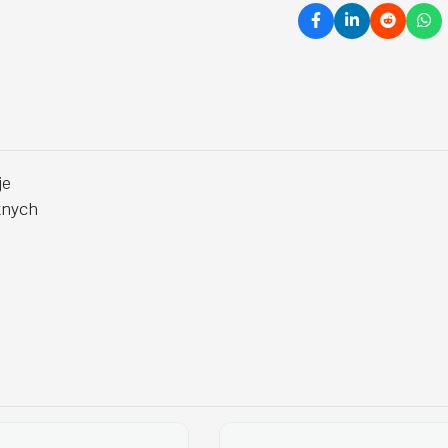
je
tnych