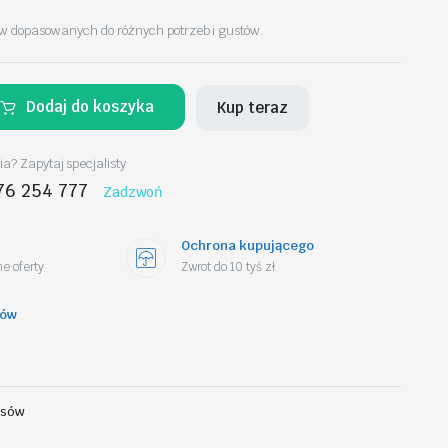
w dopasowanych do różnych potrzeb i gustów.
Dodaj do koszyka
Kup teraz
a? Zapytaj specjalisty
76 254 777
Zadzwoń
Ochrona kupującego
e oferty
Zwrot do 10 tyś zł
tów
osów