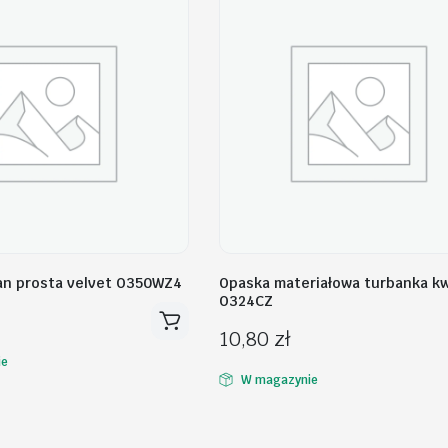
an prosta velvet O350WZ4
Opaska materiałowa turbanka kw
O324CZ
10,80
zł
ie
W magazynie