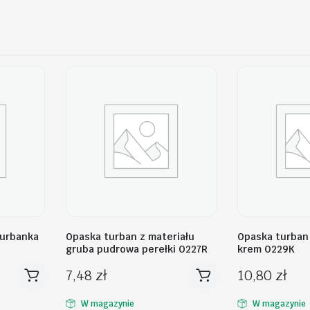
turbanka
Opaska turban z materiału
Opaska turban 
gruba pudrowa perełki O227R
krem O229K
7,48
zł
10,80
zł
W magazynie
W magazynie