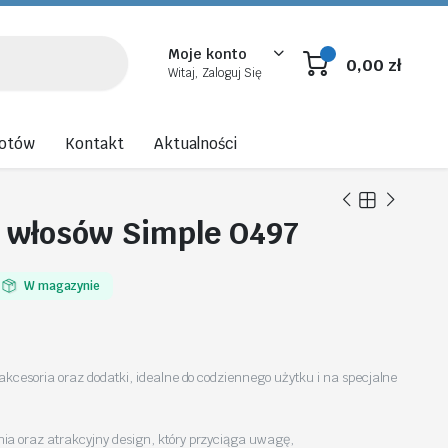
Moje konto
0,00
zł
Witaj, Zaloguj Się
rotów
Kontakt
Aktualności
 włosów Simple O497
W magazynie
akcesoria oraz dodatki, idealne do codziennego użytku i na specjalne
a oraz atrakcyjny design, który przyciąga uwagę,