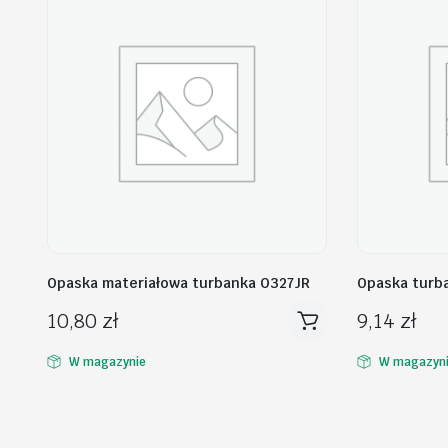
Opaska materiałowa turbanka O327JR
Opaska turb
10,80
zł
9,14
zł
W magazynie
W magazyn