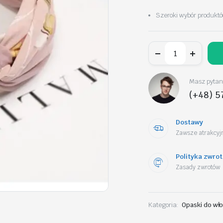
Szeroki wybór produktó
Opaska
do
włosów
Simple
O497
Masz pytani
ilość
(+48) 5
Dostawy
Zawsze atrakcyjn
Polityka zwro
Zasady zwrotów
Kategoria:
Opaski do wł