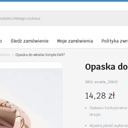
o
Śledź zamówienie
Moje zamówienia
Polityka zw
włosów
Opaska do włosów Simple O497
Opaska do
SKU:
ecarla_23611
14,28
zł
Stylowe i funkcjonalne 
okazje,
Wysoka jakość wykonani