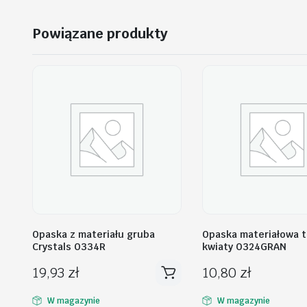
Powiązane produkty
Opaska z materiału gruba
Opaska materiałowa 
Crystals O334R
kwiaty O324GRAN
19,93
zł
10,80
zł
W magazynie
W magazynie