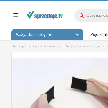
Wyszukiwarka
produktów
Wszystkie kategorie
Moje kont
Strona główna
Moda
Akcesoria
Ozdoby do włosów
Opaski do 